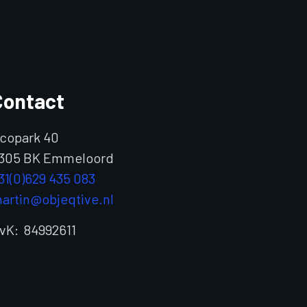
Contact
copark 40
305 BK Emmeloord
31(0)629 435 083
artin@objeqtive.nl
vK: 84992611