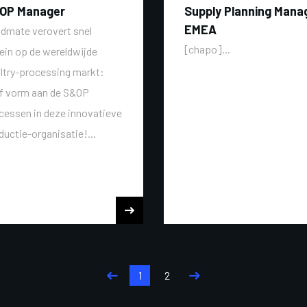
OP Manager
Supply Planning Mana
EMEA
dmate verovert snel
[chapo]...
rein op de wereldwijde
ltry-processing markt:
f vorm aan de S&OP
cessen in deze innovatieve
ductie-organisatie!...
1
2