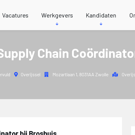
Vacatures
Werkgevers
Kandidaten
On
Supply Chain Coördinato
rvuld
Overijssel
Mozartlaan 1
,
8031AA Zwolle
Overij
nator bij Broshuis