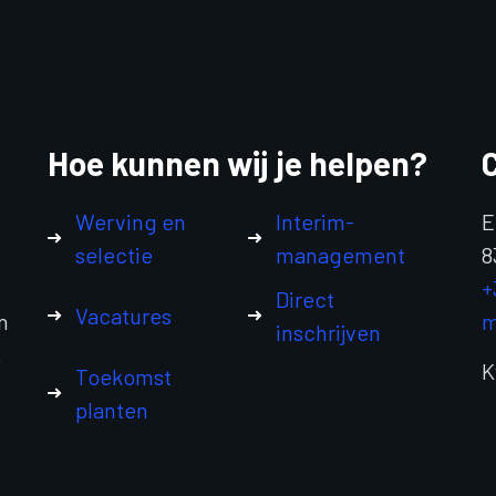
Hoe kunnen wij je helpen?
Werving en
Interim-
E
selectie
management
8
+
Direct
Vacatures
n
m
inschrijven
.
K
Toekomst
planten