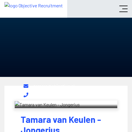
tamara@objeqtive.nl
(06) 1071 1998
Tamara van Keulen -
Jongerius