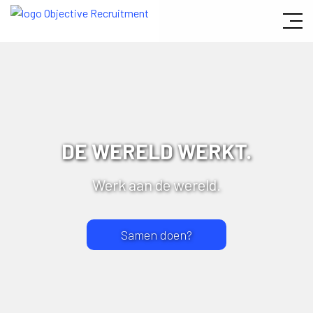
Afbeelding 2 - mobile
DE WERELD WERKT.
Werk aan de wereld.
Samen doen?