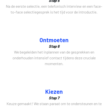
Stap 5
Na de eerste selectie, een telefonisch interview en een face-
to-face selectiegesprek is het tijd voor de introductie.
Tamara
Ontmoeten
van
Keulen
Stap 6
Martin
-
We begeleiden het inplannen van de gesprekken en
Dröge
Jongerius
onderhouden intensief contact tijdens deze cruciale
Recruitment
Recruitment
Consultant
Consultant
momenten.
Supply
Supply
Chain
Chain
0
0
6
6
Kiezen
-
-
Stap 7
2
1
Keuze gemaakt! We staan paraat om te ondersteunen en te
9
0