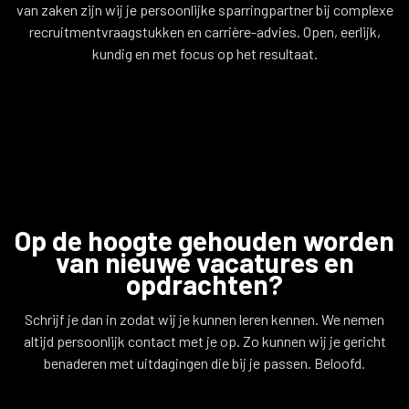
v
v
van zaken zijn wij je persoonlijke sparringpartner bij complexe
e.
e.
recruitmentvraagstukken en carrière-advies. Open, eerlijk,
n
n
kundig en met focus op het resultaat.
l
l
Op de hoogte gehouden worden
van nieuwe vacatures en
opdrachten?
Schrijf je dan in zodat wij je kunnen leren kennen. We nemen
altijd persoonlijk contact met je op. Zo kunnen wij je gericht
benaderen met uitdagingen die bij je passen. Beloofd.