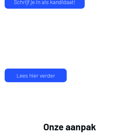
Schrijf je in als kandidaat!
De wereld werkt. Werk aan de wereld
. Wij bemiddelen
tussen exclusieve vacatures bij topwerkgevers en
professionals die mee willen werken. Objeqtive gelooft dat de
toekomst van werk gaat over het bouwen aan een succesvolle
organisatie en persoonlijke ontwikkeling. Wij geloven ook dat
werk gaat over bijdragen aan een mooiere wereld. Zo planten
we samen toekomst. Jij ook?
Lees hier verder
Onze aanpak