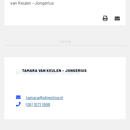
van Keulen - Jongerius
TAMARA VAN KEULEN - JONGERIUS
tamara@objeqtive.nl
(06) 1071 1998