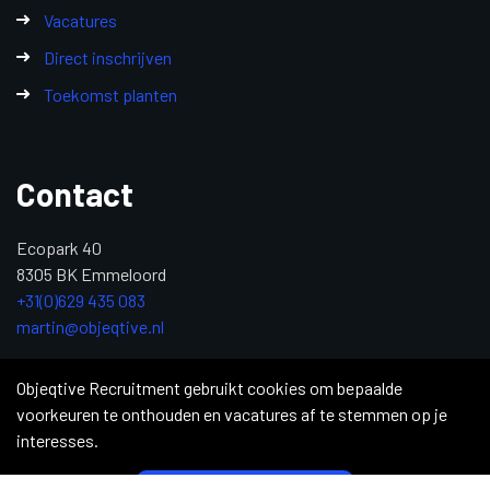
Vacatures
Direct inschrijven
Toekomst planten
Contact
Ecopark 40
8305 BK Emmeloord
+31(0)629 435 083
martin@objeqtive.nl
KvK: 84992611
Objeqtive Recruitment gebruikt cookies om bepaalde
voorkeuren te onthouden en vacatures af te stemmen op je
interesses.
Copyright 2026 © Objective Recruitment
|
Privacy Statement