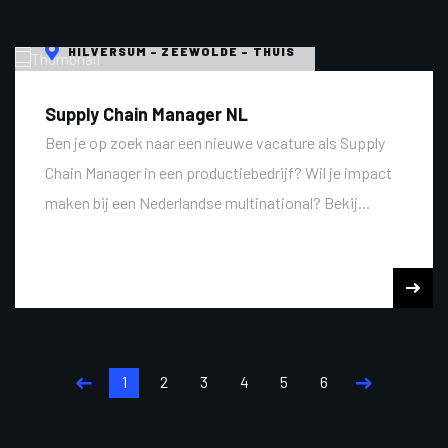
HILVERSUM - ZEEWOLDE - THUIS
Supply Chain Manager NL
Ben je op zoek naar een nieuwe vacature als Supply
Chain Manager in een productiebedrijf? Wil je impact
maken bij een Nederlandse multinational? Bekij...
1
2
3
4
5
6