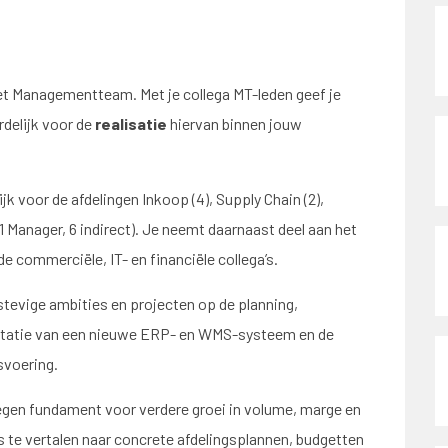
het Managementteam. Met je collega MT-leden geef je
rdelijk voor de
realisatie
hiervan binnen jouw
k voor de afdelingen Inkoop (4), Supply Chain (2),
(1 Manager, 6 indirect). Je neemt daarnaast deel aan het
commerciële, IT- en financiële collega’s.
tevige ambities en projecten op de planning,
ntatie van een nieuwe ERP- en WMS-systeem en de
fsvoering.
degen fundament voor verdere groei in volume, marge en
s te vertalen naar concrete afdelingsplannen, budgetten