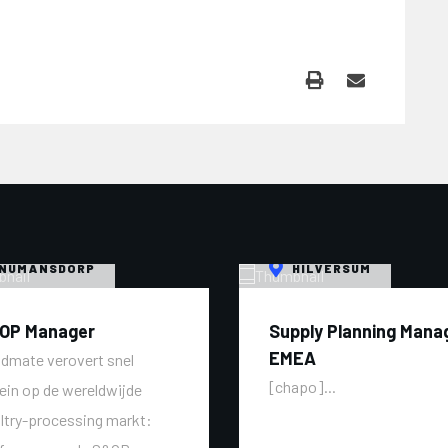
NUMANSDORP
HILVERSUM
OP Manager
Supply Planning Mana
EMEA
dmate verovert snel
[chapo]...
rein op de wereldwijde
ltry-processing markt: