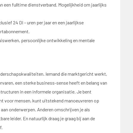
n een fulltime dienstverband. Mogelijkheid om jaarlijks
sief 24 DI – uren per jaar en een jaarlijkse
ortabonnement.
iswerken, persoonlijke ontwikkeling en mentale
iderschapskwaliteiten. Iemand die marktgericht werkt,
ervaren, een sterke business-sense heeft en belang van
ructuren in een informele organisatie. Je bent
ht voor mensen, kunt uitstekend manoeuvreren op
it aan onderwerpen. Anderen omschrijven je als
bare leider. En natuurlijk draag je graag bij aan de
f.