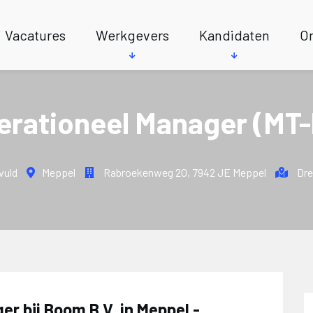
Vacatures
Werkgevers
Kandidaten
On
erationeel Manager (MT-l
vuld
Meppel
Rabroekenweg 20
,
7942 JE Meppel
Dre
r bij Boom B.V. in Meppel -