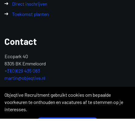
Direct inschrijven
Toekomst planten
Contact
Ecopark 40
8305 BK Emmeloord
+31(0)629 435 083
martin@objeqtive.nl
KvK: 84992611
Objeqtive Recruitment gebruikt cookies om bepaalde
voorkeuren te onthouden en vacatures af te stemmen op je
interesses.
Copyright 2026 © Objective Recruitment
|
Privacy Statement
|
Sitemap
|
Justdiggit
|
Supply Chain Professionals