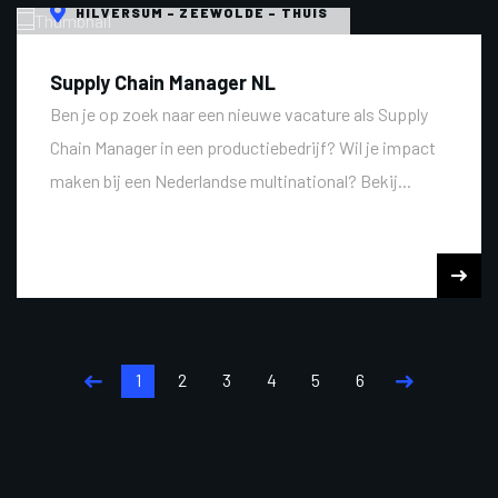
HILVERSUM - ZEEWOLDE - THUIS
Supply Chain Manager NL
Ben je op zoek naar een nieuwe vacature als Supply
Chain Manager in een productiebedrijf? Wil je impact
maken bij een Nederlandse multinational? Bekij...
1
2
3
4
5
6