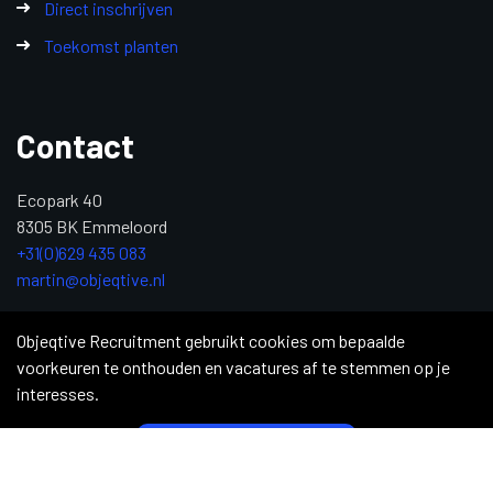
Direct inschrijven
Toekomst planten
Contact
Ecopark 40
8305 BK Emmeloord
+31(0)629 435 083
martin@objeqtive.nl
KvK: 84992611
Objeqtive Recruitment gebruikt cookies om bepaalde
voorkeuren te onthouden en vacatures af te stemmen op je
interesses.
Copyright 2026 © Objective Recruitment
|
Privacy Statement
|
Sitemap
|
Justdiggit
|
Supply Chain Professionals