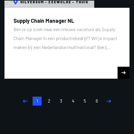
HILVERSUM - ZEEWOLDE - THUIS
Supply Chain Manager NL
Ben je op zoek naar een nieuwe vacature als Supply
Chain Manager in een productiebedrijf? Wil je impact
maken bij een Nederlandse multinational? Bekij...
1
2
3
4
5
6