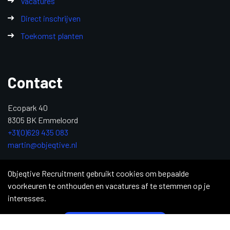
Vacatures
Direct inschrijven
Toekomst planten
Contact
Ecopark 40
8305 BK Emmeloord
+31(0)629 435 083
martin@objeqtive.nl
KvK: 84992611
Objeqtive Recruitment gebruikt cookies om bepaalde
voorkeuren te onthouden en vacatures af te stemmen op je
interesses.
Copyright 2026 © Objective Recruitment
|
Privacy Statement
|
Sitemap
|
Justdiggit
|
Supply Chain Professionals