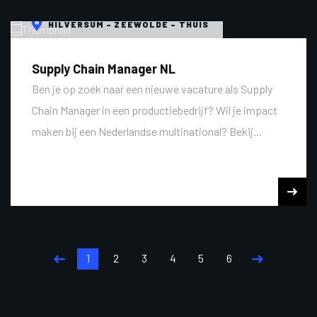
HILVERSUM - ZEEWOLDE - THUIS
Supply Chain Manager NL
Ben je op zoek naar een nieuwe vacature als Supply
Chain Manager in een productiebedrijf? Wil je impact
maken bij een Nederlandse multinational? Bekij...
1
2
3
4
5
6