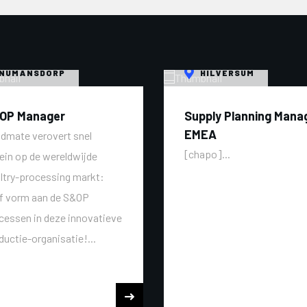
NUMANSDORP
HILVERSUM
OP Manager
Supply Planning Mana
EMEA
dmate verovert snel
[chapo]...
rein op de wereldwijde
ltry-processing markt:
f vorm aan de S&OP
cessen in deze innovatieve
ductie-organisatie!...