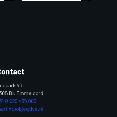
Contact
copark 40
305 BK Emmeloord
31(0)629 435 083
artin@objeqtive.nl