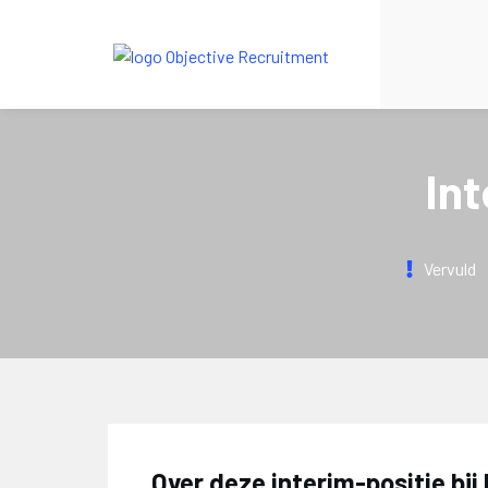
In
Vervuld
Over deze interim-positie bij