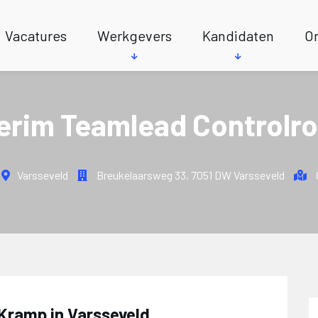
Vacatures
Werkgevers
Kandidaten
On
terim Teamlead Controlr
Varsseveld
Breukelaarsweg 33
,
7051 DW Varsseveld
 Kramp in Varsseveld