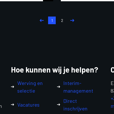
1
2
Hoe kunnen wij je helpen?
Werving en
Interim-
E
selectie
management
8
+
Direct
Vacatures
n
m
inschrijven
.