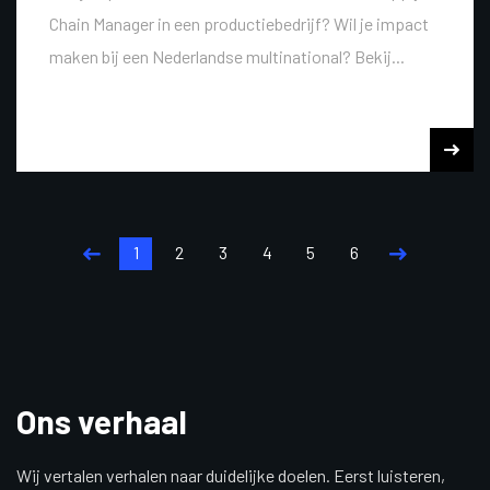
Chain Manager in een productiebedrijf? Wil je impact
maken bij een Nederlandse multinational? Bekij...
1
2
3
4
5
6
Ons verhaal
Wij vertalen verhalen naar duidelijke doelen. Eerst luisteren,