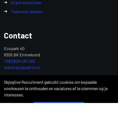
Direct inschrijven
Toekomst planten
Contact
Ecopark 40
8305 BK Emmeloord
+31(0)629 435 083
martin@objeqtive.nl
KvK: 84992611
Objeqtive Recruitment gebruikt cookies om bepaalde
voorkeuren te onthouden en vacatures af te stemmen op je
interesses.
Copyright 2026 © Objective Recruitment
|
Privacy Statement
|
Sitemap
|
Justdiggit
|
Supply Chain Professionals