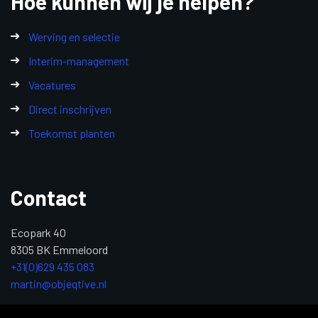
Hoe kunnen wij je helpen?
Werving en selectie
Interim-management
Vacatures
Direct inschrijven
Toekomst planten
Contact
Ecopark 40
8305 BK Emmeloord
+31(0)629 435 083
martin@objeqtive.nl
KvK: 84992611