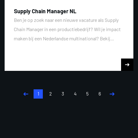
Supply Chain Manager NL
Ben je op zoek naar een nieuwe vacature als Supply
Chain Manager in een productiebedrijf? Wil je impact
maken bij een Nederlandse multinational? Bekij...
1
2
3
4
5
6